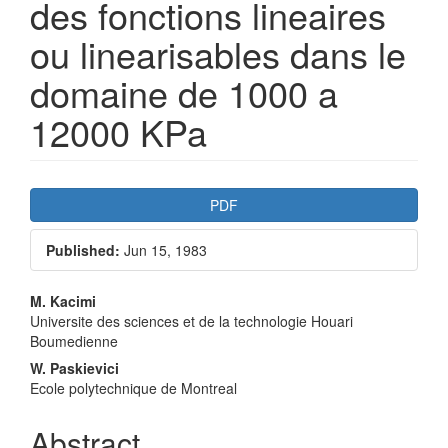
des fonctions lineaires
ou linearisables dans le
domaine de 1000 a
12000 KPa
Article
PDF
Sidebar
Published:
Jun 15, 1983
Main
M. Kacimi
Universite des sciences et de la technologie Houari
Article
Boumedienne
Content
W. Paskievici
Ecole polytechnique de Montreal
Abstract